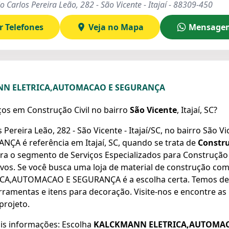
o Carlos Pereira Leão, 282 - São Vicente - Itajaí - 88309-450
r Telefones
Veja no Mapa
Mensage
ANN ELETRICA,AUTOMACAO E SEGURANÇA
os em Construção Civil no bairro
São Vicente
, Itajaí, SC?
 Pereira Leão, 282 - São Vicente - Itajaí/SC, no bairro Sã
A é referência em Itajaí, SC, quando se trata de
Constru
ra o segmento de Serviços Especializados para Construçã
ivos. Se você busca uma loja de material de construção co
A,AUTOMACAO E SEGURANÇA é a escolha certa. Temos des
ramentas e itens para decoração. Visite-nos e encontre a
projeto.
is informações: Escolha
KALCKMANN ELETRICA,AUTOMAC