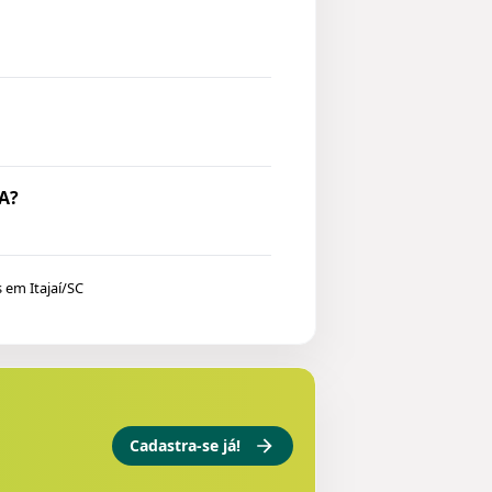
A?
 em Itajaí/SC
Cadastra-se já!